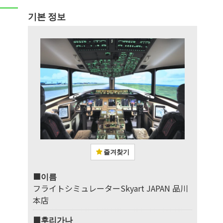
기본 정보
즐겨찾기
■이름
フライトシミュレーターSkyart JAPAN 品川
本店
■후리가나