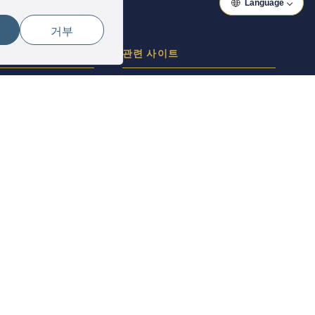
Language
거부
관
관련 사이트
리방침
이와키 둘러보기
아이즈 일주
고리야마 한 바퀴
아시아 일주
베트남 일주
Copyright(c) 2026 ぐるっと東京 Inc.All Rights Reserved.