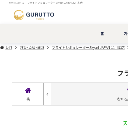
찾아오시는 길｜フライトシミュレーターSkyart JAPAN 品川本店
홈
가
상단
관광·숙박·레저
フライトシミュレーターSkyart JAPAN 品川本店
フラ
홈
찾아오
지