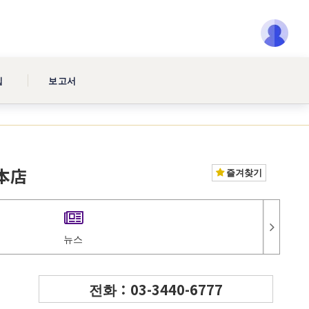
집
보고서
川本店
즐겨찾기
뉴스
전화：03-3440-6777