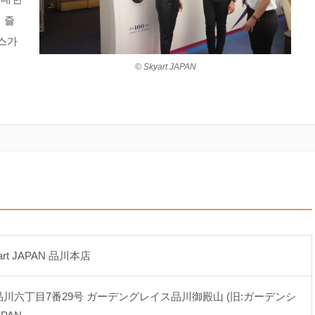
 즐
코스가
© Skyart JAPAN
t JAPAN 品川本店
区北品川六丁目7番29号 ガーデングレイス品川御殿山 (旧:ガーデンシ