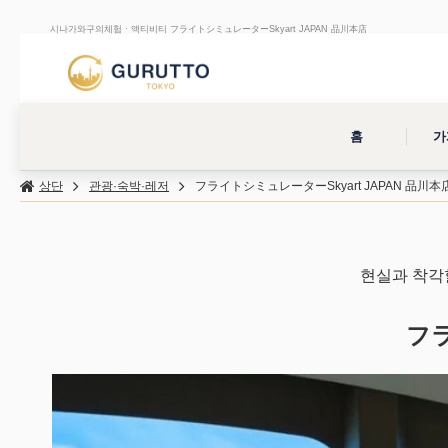
시나가와구의체험 · 액티비티 フライトシミュレーターSkyart JAPAN 品川本店
홈
가
상단
관광·숙박·레저
フライトシミュレーターSkyart JAPAN 品川本
현실과 착각
フラ