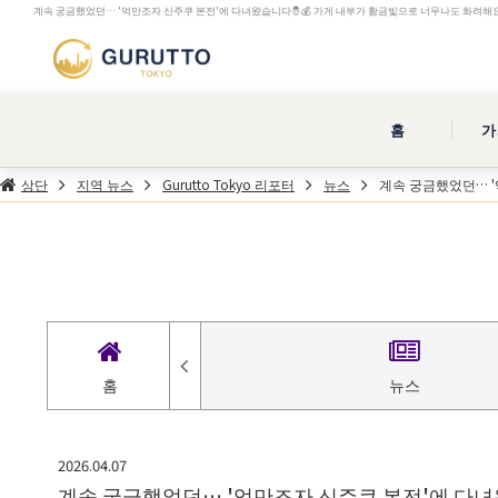
⁡계속 궁금했었던… '억만조자 신주쿠 본전'에 다녀왔습니다🤴💰 가게 내부가 황금빛으로 너무나도 화려해요... |
홈
가
상단
지역 뉴스
Gurutto Tokyo 리포터
뉴스
⁡계속 궁금했었던… 
시는 길
홈
뉴스
2026.04.07
⁡계속 궁금했었던… '억만조자 신주쿠 본전'에 다녀