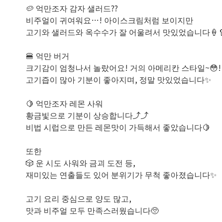
🥔 억만조자 감자 샐러드??
비주얼이 귀여워요…! 아이스크림처럼 보이지만
고기와 샐러드와 옥수수가 잘 어울려서 맛있었습니다🍦
🍔 억만 버거
크기감이 엄청나서 놀랐어요! 거의 아메리칸 스타일~😳!
고기즙이 많아 기분이 좋아지며, 정말 맛있었습니다✨
🍋 억만조자 레몬 사워
황금빛으로 기분이 상승합니다⤴⤴
비법 시럽으로 만든 레몬맛이 가득해서 좋았습니다🍋
또한
🎲 운 시도 사워와 금괴 도전 등,
재미있는 연출들도 있어 분위기가 무척 좋아졌습니다✨
고기 요리 중심으로 양도 많고,
맛과 비주얼 모두 만족스러웠습니다🥺