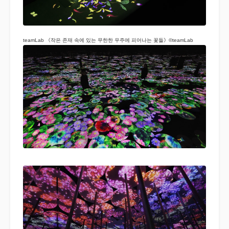
teamLab 《작은 존재 속에 있는 무한한 우주에 피어나는 꽃들》©teamLab