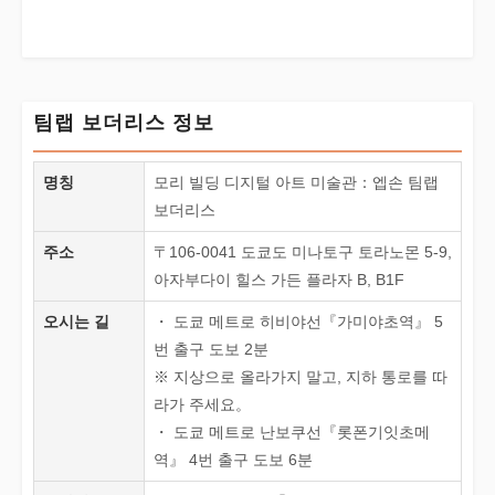
팀랩 보더리스 정보
명칭
모리 빌딩 디지털 아트 미술관：엡손 팀랩
보더리스
주소
〒106-0041 도쿄도 미나토구 토라노몬 5-9,
아자부다이 힐스 가든 플라자 B, B1F
오시는 길
・ 도쿄 메트로 히비야선『가미야초역』 5
번 출구 도보 2분
※ 지상으로 올라가지 말고, 지하 통로를 따
라가 주세요。
・ 도쿄 메트로 난보쿠선『롯폰기잇초메
역』 4번 출구 도보 6분