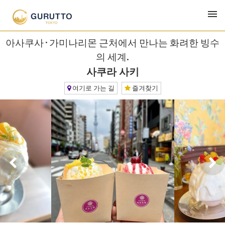
TOP
맛집・런치・이자카야
사쿠라 사키
아사쿠사·가미나리몬 근처에서 만나는 화려한 빙수
의 세계.
사쿠라 사키
여기로 가는 길
즐겨찾기