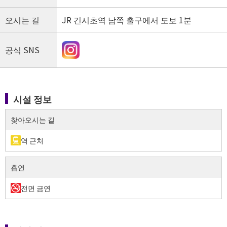
오시는 길
JR 긴시초역 남쪽 출구에서 도보 1분
공식 SNS
시설 정보
시설 정보（찾아오시는 길）
찾아오시는 길
역 근처
시설 정보（흡연）
흡연
전면 금연