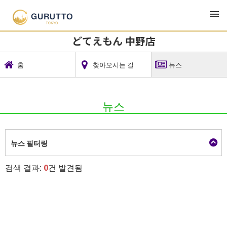
TOP
맛집・런치・이자카야
どてえもん 中野店
どてえもん 中野店
홈
찾아오시는 길
뉴스
뉴스
뉴스 필터링
검색 결과:
0
건 발견됨