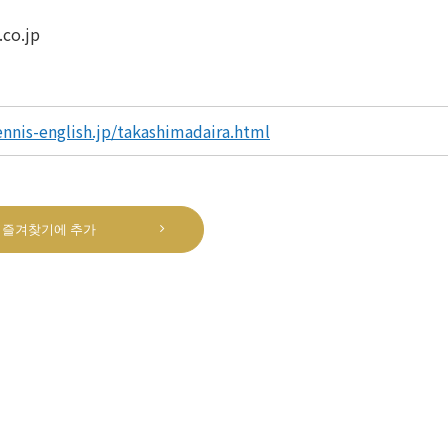
co.jp
is-english.jp/takashimadaira.html
즐겨찾기에 추가