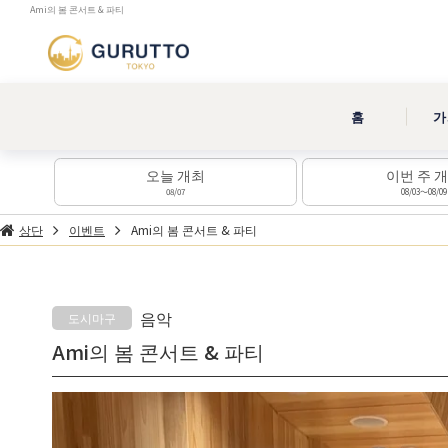
Ami의 봄 콘서트 & 파티
홈
가
오늘 개최
이번 주 
08/07
08/03～08/09
상단
이벤트
Ami의 봄 콘서트 & 파티
음악
도시마구
Ami의 봄 콘서트 & 파티