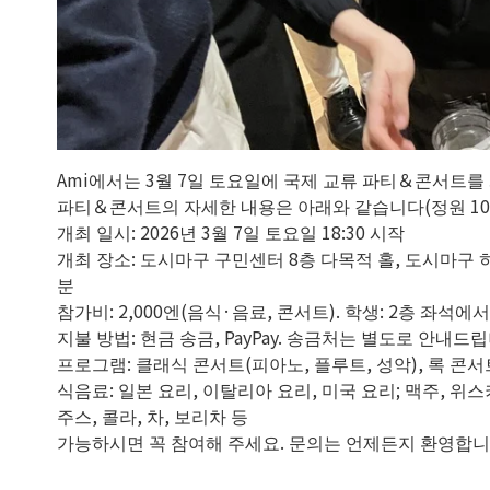
Ami에서는 3월 7일 토요일에 국제 교류 파티＆콘서트를
파티＆콘서트의 자세한 내용은 아래와 같습니다(정원 100
개최 일시: 2026년 3월 7일 토요일 18:30 시작
개최 장소: 도시마구 구민센터 8층 다목적 홀, 도시마구 
분
참가비: 2,000엔(음식·음료, 콘서트). 학생: 2층 좌석에
지불 방법: 현금 송금, PayPay. 송금처는 별도로 안내드
프로그램: 클래식 콘서트(피아노, 플루트, 성악), 록 콘서트
식음료: 일본 요리, 이탈리아 요리, 미국 요리; 맥주, 위스키
주스, 콜라, 차, 보리차 등
가능하시면 꼭 참여해 주세요. 문의는 언제든지 환영합니