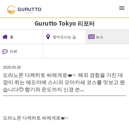
TOP
지역 뉴스
Gurutto Tokyo 리포터
뉴스
Gurutto Tokyo 리포터
홈
찾아오시는 길
뉴스
리뷰
2026.05.28
⁡도라노몬 다케히토 씨에게로🍣✨️ 해외 경험을 가진 대
장이 쥐는 에도마에 스시의 오마카세 코스를 맛보고 왔
습니다🥺 향기와 온도까지 신경 쓴...
도라노몬 다케히토 씨에게로🍣✨️