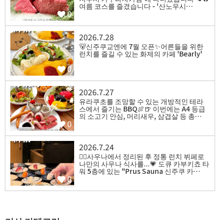
여름 코스를 즐겼습니다 - '산노우시…
0
2026.7.28
⁡🐻신주쿠교엔에 7월 오픈✨️어른들을 위한
런치를 즐길 수 있는 화제의 카페 'Bearly'
0
2026.7.27
유라쿠초를 조망할 수 있는 개방적인 테라
스에서 즐기는 BBQ🍖🍺 이번에는 A4 등급
의 소고기 안심, 머리새우, 삼겹살 등 총…
0
2026.7.24
⁡🧖‍♀️사우나에서 정리된 후 정통 런치 뷔페로
나만의 사우나 식사를...💗 도큐 카부키쵸 타
워 5층에 있는 "Prus Sauna 신주쿠 카…
0