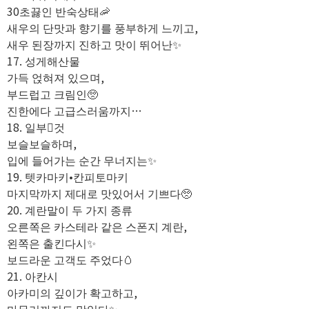
30초끓인 반숙상태🦐
새우의 단맛과 향기를 풍부하게 느끼고,
새우 된장까지 진하고 맛이 뛰어난✨️
17. 성게해산물
가득 얹혀져 있으며,
부드럽고 크림인🥺
진한에다 고급스러움까지…
18. 일부것
보슬보슬하며,
입에 들어가는 순간 무너지는✨️
19. 텟카마키•칸피토마키
마지막까지 제대로 맛있어서 기쁘다🥺
20. 계란말이 두 가지 종류
오른쪽은 카스테라 같은 스폰지 계란,
왼쪽은 출킨다시✨️
보드라운 고객도 주었다🥚
21. 아칸시
아카미의 깊이가 확고하고,