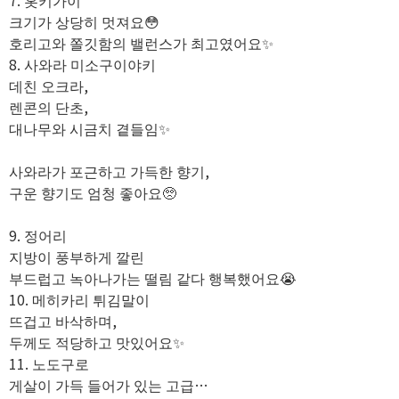
7. 홋키가이
크기가 상당히 멋져요😳
호리고와 쫄깃함의 밸런스가 최고였어요✨️
8. 사와라 미소구이야키
데친 오크라,
렌콘의 단초,
대나무와 시금치 곁들임✨️
사와라가 포근하고 가득한 향기,
구운 향기도 엄청 좋아요🥺
9. 정어리
지방이 풍부하게 깔린
부드럽고 녹아나가는 떨림 같다 행복했어요😭
10. 메히카리 튀김말이
뜨겁고 바삭하며,
두께도 적당하고 맛있어요✨️
11. 노도구로
게살이 가득 들어가 있는 고급…