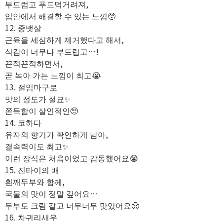
부드럽고 푸드덕거려져,
입안에서 해결할 수 있는 느낌🥺
12. 중뱃살
근육을 세심하게 제거했다고 해서,
식감이 너무나 부드럽고…!
끈적끈적하면서,
곧 녹아 가는 느낌이 최고😭
13. 절임마구로
맛의 정도가 절묘✨️
쫀득함이 살인적인🥺
14. 코하다
유자의 향기가 확연하게 남아,
결속력이도 최고✨️
이런 장식은 처음이었고 감동했어요😭
15. 진타이의 배
흰깨두부와 함께,
국물의 맛이 정말 깊어요…
두부도 크림 같고 너무너무 맛있어요🥺
16. 차귀리새우