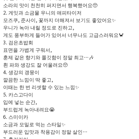
소라의 맛이 천천히 퍼지면서 행복했어요🥺
2. 게잇과 소금물 우니의 애피타이저
모즈쿠, 준사이, 꽃까지 더해져서 보기도 좋았어요✨️
우니가 녹아 내릴 정도로 진하고,
게도 풍부하게 들어가 있어서 너무나도 고급스러워요🦀
3. 검은초밥회
표면을 가볍게 구워서,
훈제 같은 향기와 쫄깃함이 정말 최고…🎶
흰 파와 생강도 잘 어울려요🥺
4. 생강의 갱뭉이
깔끔한 느낌이 딱 좋고,
이때는 한 번 리셋할 수 있는 느낌✨️
5. 카스고다이
입에 넣는 순간,
부드럽게 녹아내려요😭
6. 스미이카
소금과 모밀로 먹는 스타일✨️
부드러운 입맛과 착용감이 정말 살인…