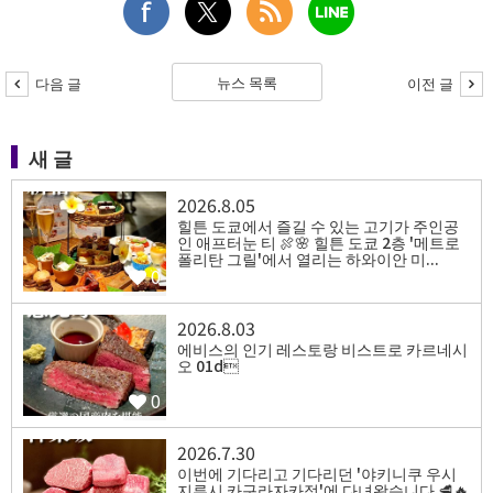
뉴스 목록
다음 글
이전 글
새 글
2026.8.05
힐튼 도쿄에서 즐길 수 있는 고기가 주인공
인 애프터눈 티 🍖🌸 힐튼 도쿄 2층 '메트로
폴리탄 그릴'에서 열리는 하와이안 미...
0
2026.8.03
에비스의 인기 레스토랑 비스트로 카르네시
오 01d
0
2026.7.30
⁡이번에 기다리고 기다리던 '야키니쿠 우시
지루시 카구라자카점'에 다녀왔습니다 🥩🔥