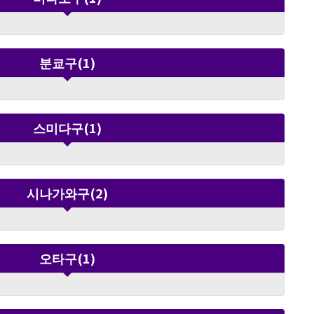
지. 장소는 도쿄 유라쿠초의 YURAKUCHO MUSEUM입니
다. 기간 중에는 휴관 없이 운영하며, 일반 관람 시간은
10:00–18:00, 최종 입장은 17:30입니다. 토·일·공휴일
과 7월 10일(금), 8월 10일(월)~14일(금)에는 20:00까
분쿄구(1)
지 개관하며, 최종 입장은 19:30입니다. 전시 하이라이
트 소중한 클레이 모델과 제작 자료 전시 실제 애니메이
션 제작에 사용된 클레이 모델을 비롯해 초기 스튜디오
기록과 콘티 등 귀중한 제작 자료를 전시합니다. 스톱모
션 애니메이션만의 섬세한 수작업과 핑구의 세계가 탄생
스미다구(1)
하기까지의 과정을 가까이에서 느낄 수 있습니다. ‘귀엽
기만 한 게 아니라고!?’ 핑구의 다채로운 매력 체험 이번
전시는 놀이와 체험을 즐길 수 있는 체험형 전시도 풍성
하게 마련했습니다. 희로애락이 전해지는 풍부한 표정,
클레이 애니메이션 특유의 독특한 움직임, 신기하게 감
시나가와구(2)
정이 전해지는 “핑구어” 등, 체험을 통해 핑구의 깊은 매
력을 맛볼 수 있습니다. 미니어처 사진가·‘미타테’ 작가
다나카 타츠야와의 컬래버레이션 이번 전시는 미니어처
사진가이자 ‘미타테’ 작가인 다나카 타츠야와의 협업도
오타구(1)
진행됩니다. 그동안 SNS에서 공개된 핑구 작품 3점을 처
음으로 전시하며, 본 전시를 위해 제작되는 신작도 현장
에서 선보일 예정입니다. 유쾌한 놀이 감성의 미니어처
표현을 통해 핑구의 새로운 세계를 즐길 수 있습니다.