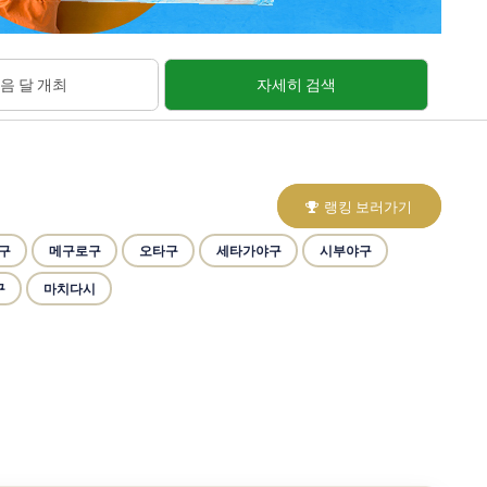
음 달 개최
자세히 검색
랭킹 보러가기
구
메구로구
오타구
세타가야구
시부야구
구
마치다시