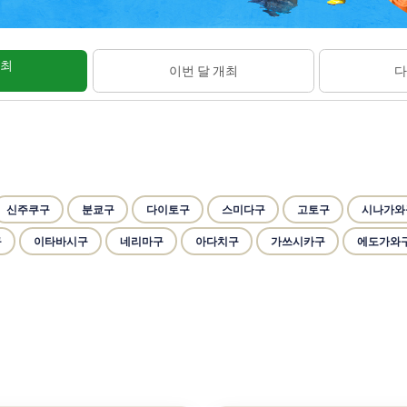
개최
이번 달 개최
다
신주쿠구
분쿄구
다이토구
스미다구
고토구
시나가와
구
이타바시구
네리마구
아다치구
가쓰시카구
에도가와