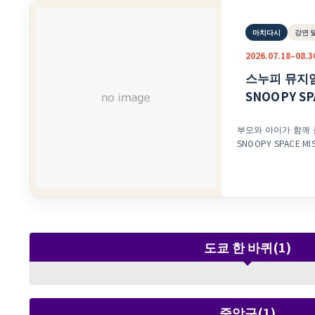
마치다시
강연 
2026.07.18–08.3
스누피 뮤지엄
SNOOPY SP
부모와 아이가 함께 즐
SNOOPY SPACE MISSION’ 스누피 
테마로 한 체험형 이벤트
MISSION’가 개
스누피와 함께 달로 
방학에 딱 맞는 이벤트입니다. ‘KIDS 
MISSION’은 달 
에 대해 즐겁게 배우
니다. 전용 우주 베
도쿄 한 바퀴(1)
출발 준비 완료. 우
께 달을 향해 나아갑니다. 개최 기간은 2026년
(토)부터 8월 30일
스누피 뮤지엄입니다
중앙구(1)
어린이이며, 이벤트 