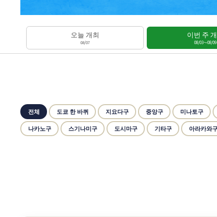
오늘 개최
이번 주 
08/07
08/03～08/09
전체
도쿄 한 바퀴
지요다구
중앙구
미나토구
나카노구
스기나미구
도시마구
기타구
아라카와