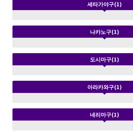
まちライブラリー 대상：스누피 뮤지엄에 입장한 4세~
세타가야구(1)
초등학생 이하 어린이 및 보호자 체험
금 포함) 소요 시간：약 30분 이런 분들께 추천 스누피를
좋아하시는 분, 부모
학 이벤트를 찾는 분
나카노구(1)
하고 싶은 분께 추천
町田グランベリーパー
있습니다. 이미지는 예시입니다 ※이벤트 내용은 변경될
수 있습니다. ※「KIDS SNOOPY SPACE MISSION」 참
가비는 무료이지만,
도시마구(1)
다. ※「아스트로넛 스누피」 그리팅은 대기열이 끊길
경우 조기 종료될 수
당일 상황에 따라 변경될 수 
식 웹사이트를 확인해
아라카와구(1)
네리마구(1)