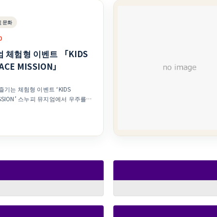
및 문화
0
 체험형 이벤트 「KIDS
ACE MISSION」
기는 체험형 이벤트 ‘KIDS
뮤지엄에서 우주를
 ‘KIDS SNOOPY SPACE
최됩니다. 아이들이 우주비행사가 되어
향하는 미션에 도전할 수 있는, 여름
SNOOPY SPACE
탐사를 떠나는 우주 여행을 테마로, 우주
며 참여할 수 있는 체험형 이벤트입
스트를 착용하고 미션 시트를 받으면
주비행사가 된 기분으로 스누피와 함
 7월 18일
(일)까지. 장소는 도쿄도 마치다시의
. 대상은 4세부터 초등학생 이하의
참가비는 무료입니다. 단, 스누피 뮤