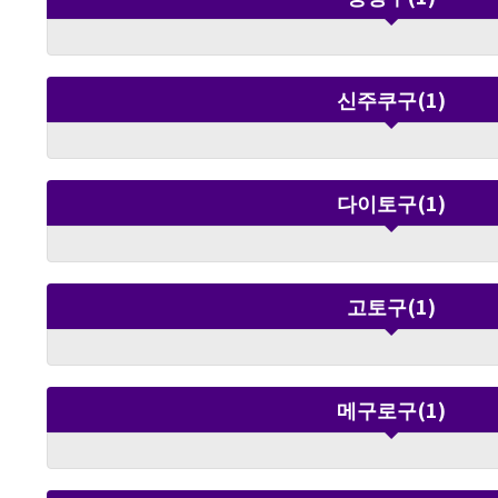
지엄의 입장료는 별도입니다. 이벤트
향해! 우주비행사 플라이트 미션 
이들이 우주비행사가
다. 미션을 클리어하
신주쿠구(1)
리어 스티커’를 받을 수 있습니다
넛 스누피’ 그리팅 개최 첫날인 7월 18일(토)에는 우주복
차림의 ‘아스트로넛
됩니다. 장소는 스누피
12:30～13:00, 1
다이토구(1)
부모와 아이가 함께 즐기는 
공휴일)에는 부모와 
망원경 만들기 워크숍
누피나 좋아하는 일
고토구(1)
는 워크숍입니다. 무더운 계절 외출에도 추천 여름방학
기간에 개최되어 가족
내에서 즐길 수 있는
도 쾌적하게 즐길 수 있습니다. 관련
트로넛 스누피」 그리팅 개최일：2026년 7월 
메구로구(1)
장소：스누피 뮤지엄 입구 시간：10:00
12:30～13:00／14:30～15:00 
크숍 개최 일시：2026년 8월 11일(화·공휴일) 11:00～
16:00(최종 접수 15:30) 실시 장소：스누피 