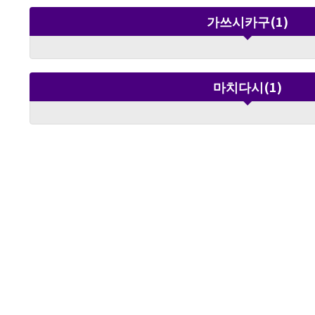
가쓰시카구(1)
마치다시(1)